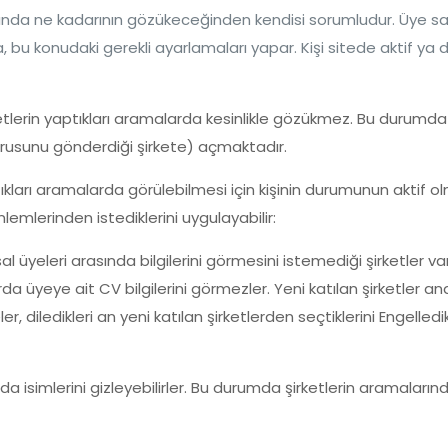
arında ne kadarının gözükeceğinden kendisi sorumludur. Üye 
 bu konudaki gerekli ayarlamaları yapar. Kişi sitede aktif ya 
irketlerin yaptıkları aramalarda kesinlikle gözükmez. Bu durumd
şvurusunu gönderdiği şirkete) açmaktadır.
aptıkları aramalarda görülebilmesi için kişinin durumunun aktif o
nlemlerinden istediklerini uygulayabilir:
sal üyeleri arasında bilgilerini görmesini istemediği şirketler va
larda üyeye ait CV bilgilerini görmezler. Yeni katılan şirketler 
r, diledikleri an yeni katılan şirketlerden seçtiklerini Engelledi
da isimlerini gizleyebilirler. Bu durumda şirketlerin aramalarınd