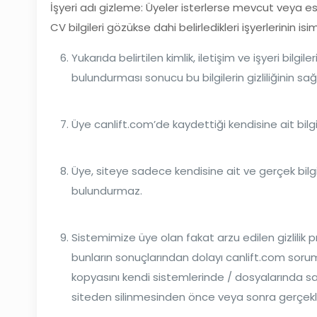
İşyeri adı gizleme: Üyeler isterlerse mevcut veya eski
CV bilgileri gözükse dahi belirledikleri işyerlerinin i
Yukarıda belirtilen kimlik, iletişim ve işyeri bilgi
bulundurması sonucu bu bilgilerin gizliliğinin
Üye canlift.com’de kaydettiği kendisine ait bilgile
Üye, siteye sadece kendisine ait ve gerçek bilgiler
bulundurmaz.
Sistemimize üye olan fakat arzu edilen gizlilik 
bunların sonuçlarından dolayı canlift.com sorumlu 
kopyasını kendi sistemlerinde / dosyalarında sakl
siteden silinmesinden önce veya sonra gerçekleş