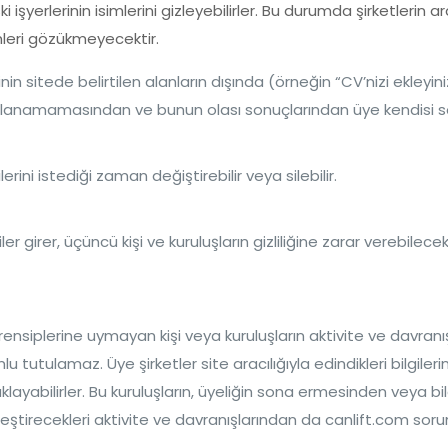
 işyerlerinin isimlerini gizleyebilirler. Bu durumda şirketlerin 
simleri gözükmeyecektir.
lerinin sitede belirtilen alanların dışında (örneğin “CV’nizi ekleyi
 sağlanamamasından ve bunun olası sonuçlarından üye kendisi 
rini istediği zaman değiştirebilir veya silebilir.
 girer, üçüncü kişi ve kuruluşların gizliliğine zarar verebilecek 
prensiplerine uymayan kişi veya kuruluşların aktivite ve davran
tutulamaz. Üye şirketler site aracılığıyla edindikleri bilgilerin
ayabilirler. Bu kuruluşların, üyeliğin sona ermesinden veya bil
tirecekleri aktivite ve davranışlarından da canlift.com sorum