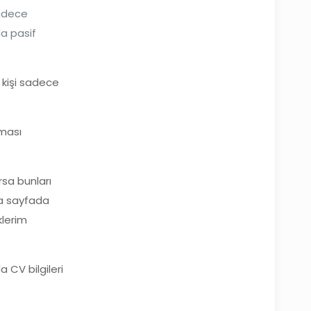
sadece
da pasif
a kişi sadece
lması
rsa bunları
ana sayfada
klerim
a CV bilgileri