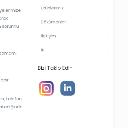
Ürünlerimiz
Üyelerimize
arak,
Dökümanlar
om sorumlu
İletişim
İK
in tamamı
Bizi Takip Edin
adır.
es, telefon,
 istediğinde