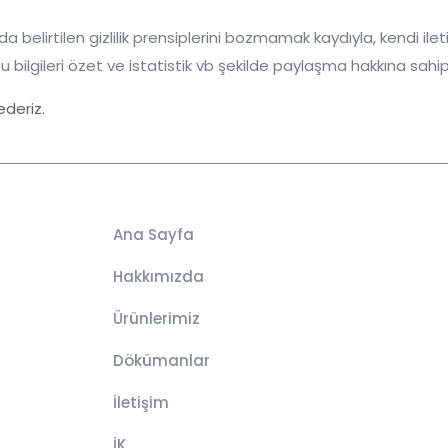
rıda belirtilen gizlilik prensiplerini bozmamak kaydıyla, kendi ile
bu bilgileri özet ve istatistik vb şekilde paylaşma hakkına sahipt
ederiz.
Ana Sayfa
Hakkımızda
Ürünlerimiz
Dökümanlar
İletişim
İK