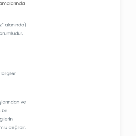
aramalarında
niz” alanında)
sorumludur.
bilgiler
ışlarından ve
 bir
gilerin
lu değildir.