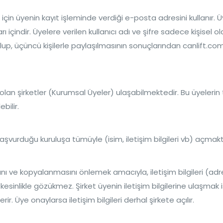
için üyenin kayıt işleminde verdiği e-posta adresini kullanır. 
ı içindir. Üyelere verilen kullanıcı adı ve şifre sadece kişisel ol
olup, üçüncü kişilerle paylaşılmasının sonuçlarından canlift.c
 olan şirketler (Kurumsal Üyeler) ulaşabilmektedir. Bu üyeler
bilir.
başvurduğu kuruluşa tümüyle (isim, iletişim bilgileri vb) açmakt
asını ve kopyalanmasını önlemek amacıyla, iletişim bilgileri (adr
kesinlikle gözükmez. Şirket üyenin iletişim bilgilerine ulaşmak
. Üye onaylarsa iletişim bilgileri derhal şirkete açılır.