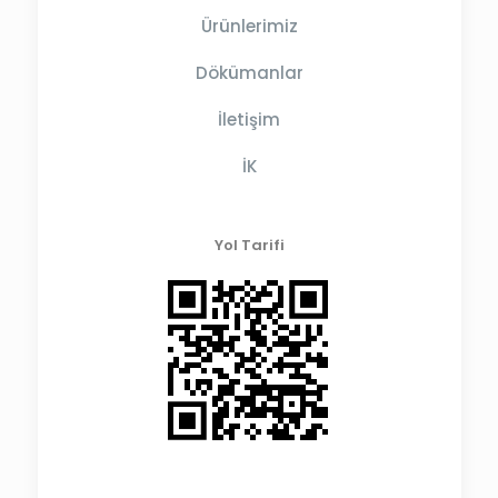
Ürünlerimiz
Dökümanlar
İletişim
İK
Yol Tarifi